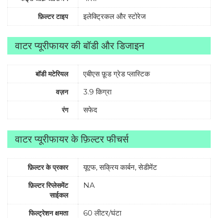
इलेक्ट्रिकल और स्टोरेज
फ़िल्टर टाइप
वाटर प्यूरीफायर की बॉडी और डिजाइन
एबीएस फ़ूड ग्रेड प्लास्टिक
बॉडी मटेरियल
3.9 किग्रा
वज़न
सफेद
रंग
वाटर प्यूरीफायर के फ़िल्टर फीचर्स
यूएफ, सक्रिय कार्बन, सेडीमेंट
फ़िल्टर के प्रकार
NA
फ़िल्टर रिप्लेसमेंट
साईकल
60 लीटर/घंटा
फिल्ट्रेशन क्षमता