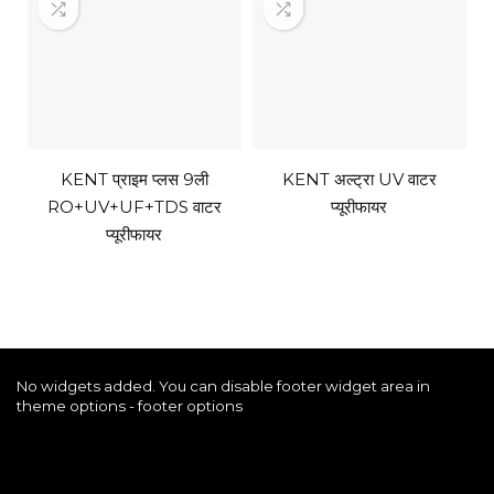
KENT प्राइम प्लस 9ली
KENT अल्ट्रा UV वाटर
RO+UV+UF+TDS वाटर
प्यूरीफायर
प्यूरीफायर
No widgets added. You can disable footer widget area in
theme options - footer options