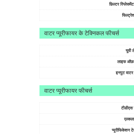
फ़िल्टर रिप्लेसमे
फिल्ट्रे
वाटर प्यूरीफायर के टेक्निकल फीचर्स
यूवी ल
लाइफ ऑफ़ य
इनपुट वाटर ट
वाटर प्यूरीफायर फीचर्स
टीडीएस 
एल्कल
प्यूरीफिकेशन ट