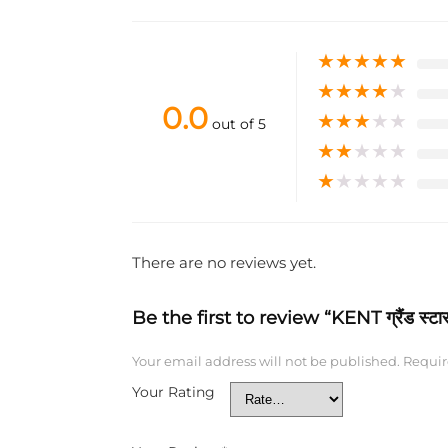
★
★
★
★
★
★
★
★
★
★
0.0
★
★
★
★
★
out of 5
★
★
★
★
★
★
★
★
★
★
There are no reviews yet.
Be the first to review “KENT ग्रैंड स्
Your email address will not be published.
Requir
Your Rating