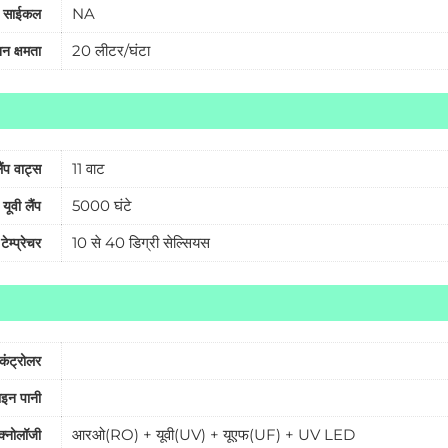
NA
ंट साईकल
20 लीटर/घंटा
शन क्षमता
11 वाट
ैंप वाट्स
5000 घंटे
ूवी लैंप
10 से 40 डिग्री सेल्सियस
ेम्प्रेचर
कंट्रोलर
ाइन पानी
आरओ(RO) + यूवी(UV) + यूएफ(UF) + UV LED
ेक्नोलॉजी