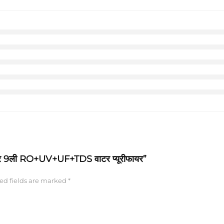
टार 9ली RO+UV+UF+TDS वाटर प्यूरीफायर”
ed fields are marked
*