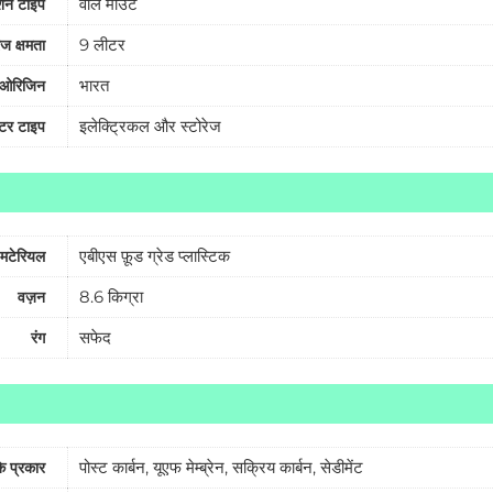
वॉल माउंट
ेशन टाइप
9 लीटर
ेज क्षमता
भारत
 ओरिजिन
इलेक्ट्रिकल और स्टोरेज
्टर टाइप
एबीएस फ़ूड ग्रेड प्लास्टिक
 मटेरियल
8.6 किग्रा
वज़न
सफेद
रंग
पोस्ट कार्बन, यूएफ मेम्ब्रेन, सक्रिय कार्बन, सेडीमेंट
के प्रकार